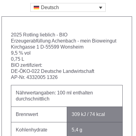
Deutsch
2025 Rotling lieblich - BIO
Erzeugerabfüllung Achenbach - mein Bioweingut
Kirchgasse 1 D-55599 Wonsheim
9,5 % vol
0,75 L
BIO zertifiziert:
DE-ÖKO-022 Deutsche Landwirtschaft
AP-Nr. 4332005 1326
Nährwertangaben: 100 ml enthalten
durchschnittlich
Brennwert
309 kJ / 74 kcal
Kohlenhydrate
5,4 g