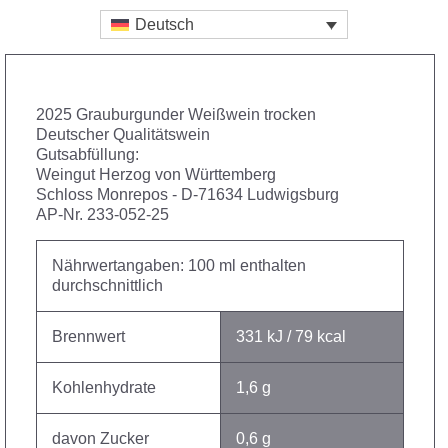
Deutsch
2025 Grauburgunder Weißwein trocken
Deutscher Qualitätswein
Gutsabfüllung:
Weingut Herzog von Württemberg
Schloss Monrepos - D-71634 Ludwigsburg
AP-Nr. 233-052-25
Nährwertangaben: 100 ml enthalten
durchschnittlich
Brennwert
331 kJ / 79 kcal
Kohlenhydrate
1,6 g
davon Zucker
0,6 g