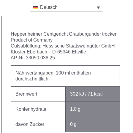
Deutsch
Heppenheimer Centgericht Grauburgunder trocken
Product of Germany
Gutsabfüllung: Hessische Staatsweingüter GmbH
Kloster Eberbach – D-65346 Eltville
AP-Nr. 33050 038 25
Nährwertangaben: 100 ml enthalten
durchschnittlich
Brennwert
302 kJ / 71 kcal
Kohlenhydrate
1,0 g
davon Zucker
0 g