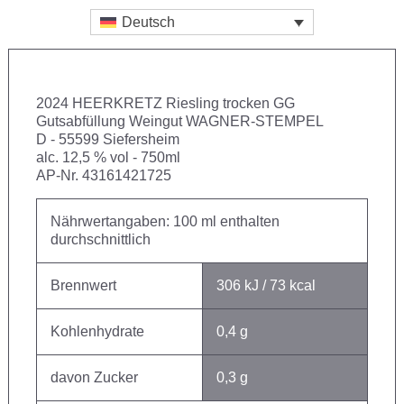
Deutsch
2024 HEERKRETZ Riesling trocken GG
Gutsabfüllung Weingut WAGNER-STEMPEL
D - 55599 Siefersheim
alc. 12,5 % vol - 750ml
AP-Nr. 43161421725
Nährwertangaben: 100 ml enthalten
durchschnittlich
Brennwert
306 kJ / 73 kcal
Kohlenhydrate
0,4 g
davon Zucker
0,3 g