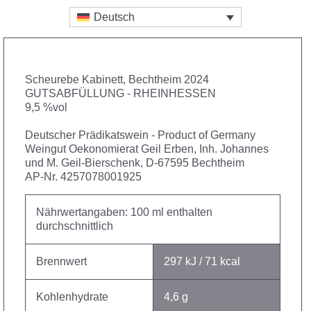
Deutsch
Scheurebe Kabinett, Bechtheim 2024
GUTSABFÜLLUNG - RHEINHESSEN
9,5 %vol
Deutscher Prädikatswein - Product of Germany
Weingut Oekonomierat Geil Erben, Inh. Johannes
und M. Geil-Bierschenk, D-67595 Bechtheim
AP-Nr. 4257078001925
Nährwertangaben: 100 ml enthalten
durchschnittlich
Brennwert
297 kJ / 71 kcal
Kohlenhydrate
4,6 g