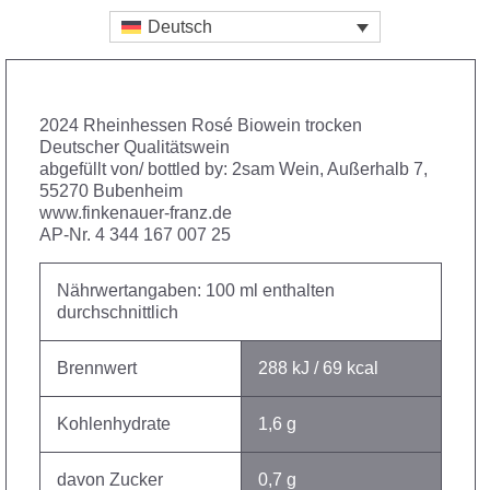
Deutsch
2024 Rheinhessen Rosé Biowein trocken
Deutscher Qualitätswein
abgefüllt von/ bottled by: 2sam Wein, Außerhalb 7,
55270 Bubenheim
www.finkenauer-franz.de
AP-Nr. 4 344 167 007 25
Nährwertangaben: 100 ml enthalten
durchschnittlich
Brennwert
288 kJ / 69 kcal
Kohlenhydrate
1,6 g
davon Zucker
0,7 g